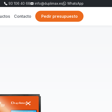
93 106 40 68
info@duplimax.es
WhatsApp
uctos
Contacto
Pedir presupuesto