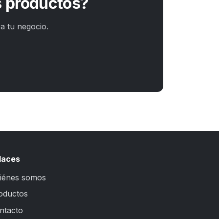
s productos?
a tu negocio.
laces
iénes somos
oductos
ntacto