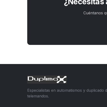
¿Necesitas 
Cuéntanos qu
Especialistas en automatismos y duplicado 
telemandos.